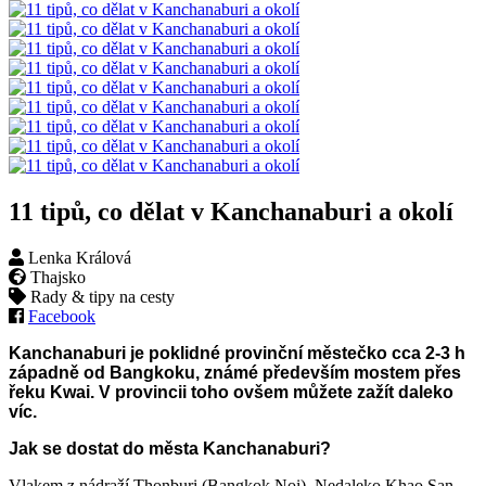
11 tipů, co dělat v Kanchanaburi a okolí
Lenka Králová
Thajsko
Rady & tipy na cesty
Facebook
Kanchanaburi je poklidné provinční městečko cca 2-3 h
západně od Bangkoku, známé především mostem přes
řeku Kwai. V provincii toho ovšem můžete zažít daleko
víc.
Jak se dostat do města Kanchanaburi?
Vlakem z nádraží Thonburi (Bangkok Noi). Nedaleko Khao San