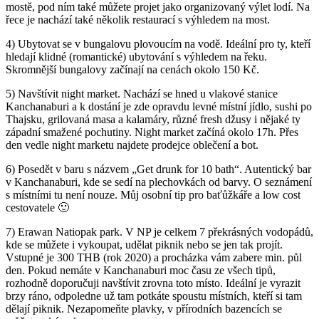
mostě, pod ním také můžete projet jako organizovaný výlet lodí. Na
řece je nachází také několik restaurací s výhledem na most.
4) Ubytovat se v bungalovu plovoucím na vodě. Ideální pro ty, kteří
hledají klidné (romantické) ubytování s výhledem na řeku.
Skromnější bungalovy začínají na cenách okolo 150 Kč.
5) Navštívit night market. Nachází se hned u vlakové stanice
Kanchanaburi a k dostání je zde opravdu levné místní jídlo, sushi po
Thajsku, grilovaná masa a kalamáry, různé fresh džusy i nějaké ty
západní smažené pochutiny. Night market začíná okolo 17h. Přes
den vedle night marketu najdete prodejce oblečení a bot.
6) Posedět v baru s názvem „Get drunk for 10 bath“. Autentický bar
v Kanchanaburi, kde se sedí na plechovkách od barvy. O seznámení
s místními tu není nouze. Můj osobní tip pro baťůžkáře a low cost
cestovatele 🙂
7) Erawan Natiopak park. V NP je celkem 7 překrásných vodopádů,
kde se můžete i vykoupat, udělat piknik nebo se jen tak projít.
Vstupné je 300 THB (rok 2020) a procházka vám zabere min. půl
den. Pokud nemáte v Kanchanaburi moc času ze všech tipů,
rozhodně doporučuji navštívit zrovna toto místo. Ideální je vyrazit
brzy ráno, odpoledne už tam potkáte spoustu místních, kteří si tam
dělají piknik. Nezapomeňte plavky, v přírodních bazencích se