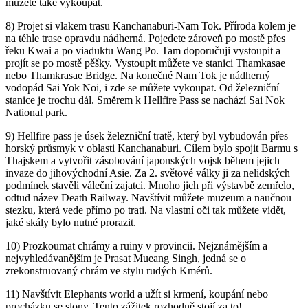
můžete také vykoupat.
8) Projet si vlakem trasu Kanchanaburi-Nam Tok. Příroda kolem je
na téhle trase opravdu nádherná. Pojedete zároveň po mostě přes
řeku Kwai a po viaduktu Wang Po. Tam doporučuji vystoupit a
projít se po mostě pěšky. Vystoupit můžete ve stanici Thamkasae
nebo Thamkrasae Bridge. Na konečné Nam Tok je nádherný
vodopád Sai Yok Noi, i zde se můžete vykoupat. Od železniční
stanice je trochu dál. Směrem k Hellfire Pass se nachází Sai Nok
National park.
9) Hellfire pass je úsek železniční tratě, který byl vybudován přes
horský průsmyk v oblasti Kanchanaburi. Cílem bylo spojit Barmu s
Thajskem a vytvořit zásobování japonských vojsk během jejich
invaze do jihovýchodní Asie. Za 2. světové války ji za nelidských
podmínek stavěli váleční zajatci. Mnoho jich při výstavbě zemřelo,
odtud název Death Railway. Navštívit můžete muzeum a naučnou
stezku, která vede přímo po trati. Na vlastní oči tak můžete vidět,
jaké skály bylo nutné prorazit.
10) Prozkoumat chrámy a ruiny v provincii. Nejznámějším a
nejvyhledávanějším je Prasat Mueang Singh, jedná se o
zrekonstruovaný chrám ve stylu rudých Kmérů.
11) Navštívit Elephants world a užít si krmení, koupání nebo
procházku se slony. Tento zážitek rozhodně stojí za to!