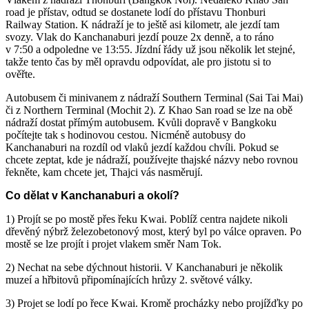
road je přístav, odtud se dostanete lodí do přístavu Thonburi
Railway Station. K nádraží je to ještě asi kilometr, ale jezdí tam
svozy. Vlak do Kanchanaburi jezdí pouze 2x denně, a to ráno
v 7:50 a odpoledne ve 13:55. Jízdní řády už jsou několik let stejné,
takže tento čas by měl opravdu odpovídat, ale pro jistotu si to
ověřte.
Autobusem či minivanem z nádraží Southern Terminal (Sai Tai Mai)
či z Northern Terminal (Mochit 2). Z Khao San road se lze na obě
nádraží dostat přímým autobusem. Kvůli dopravě v Bangkoku
počítejte tak s hodinovou cestou. Nicméně autobusy do
Kanchanaburi na rozdíl od vlaků jezdí každou chvíli. Pokud se
chcete zeptat, kde je nádraží, používejte thajské názvy nebo rovnou
řekněte, kam chcete jet, Thajci vás nasměrují.
Co dělat v Kanchanaburi a okolí?
1) Projít se po mostě přes řeku Kwai. Poblíž centra najdete nikoli
dřevěný nýbrž železobetonový most, který byl po válce opraven. Po
mostě se lze projít i projet vlakem směr Nam Tok.
2) Nechat na sebe dýchnout historii. V Kanchanaburi je několik
muzeí a hřbitovů připomínajících hrůzy 2. světové války.
3) Projet se lodí po řece Kwai. Kromě procházky nebo projížďky po