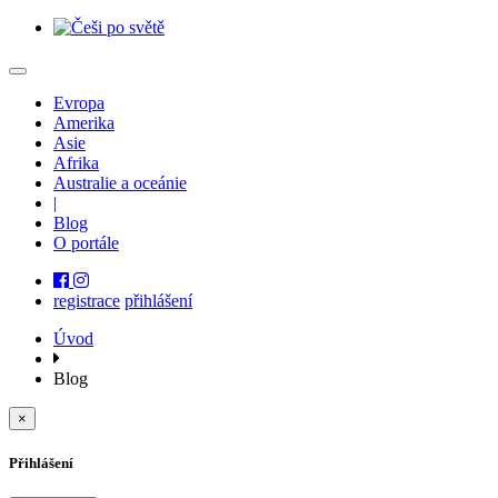
Evropa
Amerika
Asie
Afrika
Australie a oceánie
|
Blog
O portále
registrace
přihlášení
Úvod
Blog
×
Přihlášení